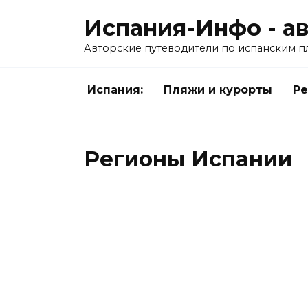
Перейти
Испания-Инфо - а
к
содержанию
Авторские путеводители по испанским пля
Испания:
Пляжи и курорты
Р
Регионы Испании
ИСПАНСКИЕ ОСТРОВА