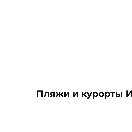
Путеводитель по
Стране Басков: как
добраться, что
посмотреть, шоппинг,
лучшие отели и еда
региона
Пляжи и курорты 